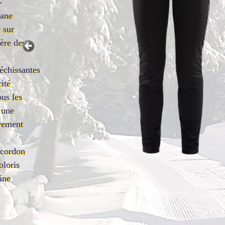
-
ane
 sur
ière des
échissantes
rité
us les
 une
vement
 cordon
oloris
ine