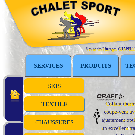
6 route des Pâturages CHAPELL
SERVICES
PRODUITS
TE
SKIS
TEXTILE
Collant ther
coupe-vent av
ajustement opt
CHAUSSURES
un excellent tr