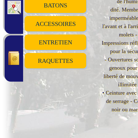
de l'humi
BATONS
dité. Membr
imperméable
ACCESSOIRES
l'avant et à l'arr
molets -
ENTRETIEN
Impressions réfl
pour la sécu
- Ouvertures so
RAQUETTES
genoux pour
liberté de mou
illimitée
• Ceinture avec
de serrage - C
noir ou mar